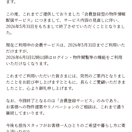
ます。
この度、これまでご提供しておりました「
会員登録型の物件情報
配信
サービス」につきまして、
サービス内容の見直しに伴い、
2026年5月31日をもちまして終了させていただくこととなり
まし
た。
現在ご利用中の会員サービスは、
2026年5月31日までご利用いた
だけますが、
2026年6月1日12時以降はログイン・
物件閲覧等の機能をご利用
いただけなくなります。
これまでご利用いただいた皆さまには、
突然のご案内となりまし
たことをお詫び申し上げますとともに、
長らくご愛顧いただきま
したこと、心より御礼申し上げます。
なお、今回終了となるのは「会員登録サービス」のみであり、
お客様への物件提案やリノベーションのご相談は、
これまで通り
継続してまいります。
今後も担当スタッフがお客様一人ひとりのご希望や暮らし方に寄
り
添いながら、