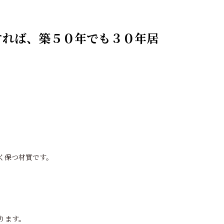
すれば、築５０年でも３０年居
く保つ材質です。
ります。