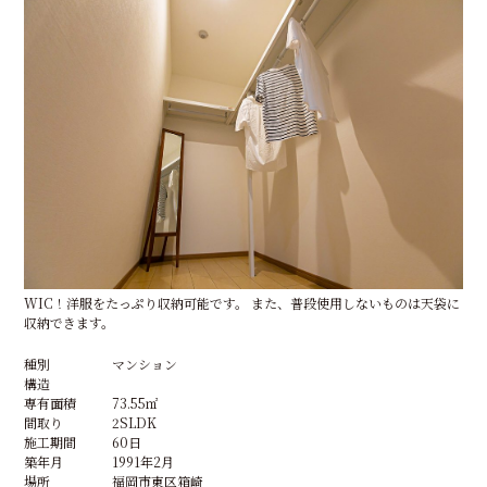
WIC！洋服をたっぷり収納可能です。 また、普段使用しないものは天袋に
収納できます。
種別
マンション
構造
専有面積
73.55㎡
間取り
2SLDK
施工期間
60日
築年月
1991年2月
場所
福岡市東区箱崎